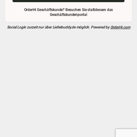
OrderHi Geschäftskunde? Besuchen Sie stattdessen das
Geschäftskundenportal
Social Login zurzeit nur über
Lieferbuddy.de
möglich. Powered by
OrderHi.com