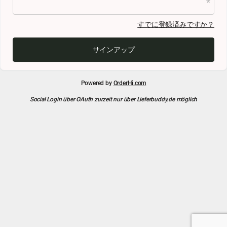
すでに登録済みですか？
サインアップ
Powered by
OrderHi.com
Social Login über OAuth zurzeit nur über Lieferbuddy.de möglich