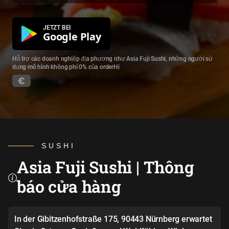
JETZT BEI
Google Play
Hỗ trợ các doanh nghiệp địa phương như Asia Fuji Sushi, những người sử
dụng mô hình không phí 0% của orderHi
SUSHI
Asia Fuji Sushi | Thông
báo cửa hàng
In der Gibitzenhofstraße 175, 90443 Nürnberg erwartet