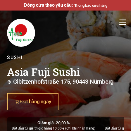
Đóng cửa theo yêu cầu:
Thông báo cửa hàng
SUSHI
Asia Fuji Sushi
Gibitzenhofstraße 175, 90443 Nürnberg
Đặt hàng ngay
Giảm giá -20,00 %
Bắt đầu từ giá trị giỏ hàng 10,00 € (
Chỉ khi nhận hàng
)
Bắt đầu từ giá tr